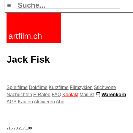
≡
artfilm.ch
Jack Fisk
Spielfilme
Dokfilme
Kurzfilme
Filmzyklen
Stichworte
Nachrichten
F-Rated
FAQ
Kontakt
Maillist
Warenkorb
AGB
Kaufen
Aktivieren
Abo
216.73.217.109