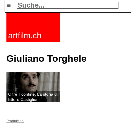
≡
artfilm.ch
Giuliano Torghele
Oltre il confine. La storia di
Ettore Castiglioni
Produktion