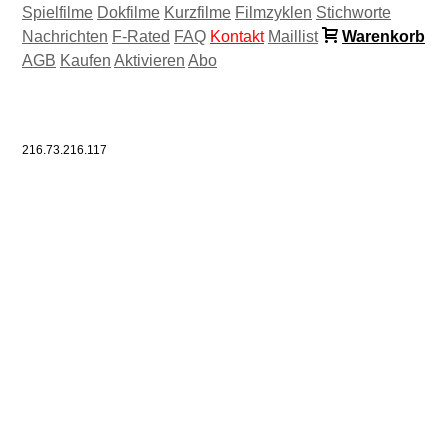
Spielfilme
Dokfilme
Kurzfilme
Filmzyklen
Stichworte
Nachrichten
F-Rated
FAQ
Kontakt
Maillist
Warenkorb
AGB
Kaufen
Aktivieren
Abo
216.73.216.117