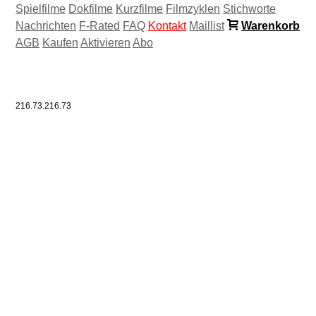
Spielfilme
Dokfilme
Kurzfilme
Filmzyklen
Stichworte
Nachrichten
F-Rated
FAQ
Kontakt
Maillist
Warenkorb
AGB
Kaufen
Aktivieren
Abo
216.73.216.73