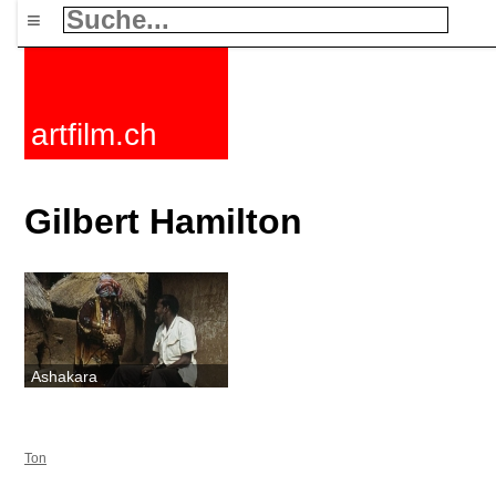
≡
artfilm.ch
Gilbert Hamilton
Ashakara
Ton