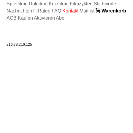
Spielfilme
Dokfilme
Kurzfilme
Filmzyklen
Stichworte
Nachrichten
F-Rated
FAQ
Kontakt
Maillist
Warenkorb
AGB
Kaufen
Aktivieren
Abo
216.73.216.125