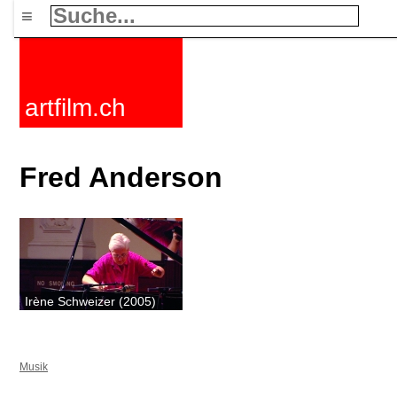
≡
artfilm.ch
Fred Anderson
Irène Schweizer (2005)
Musik