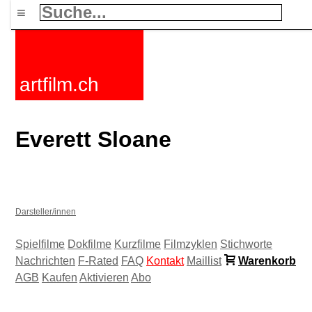
≡
artfilm.ch
Everett Sloane
Darsteller/innen
Spielfilme
Dokfilme
Kurzfilme
Filmzyklen
Stichworte
Nachrichten
F-Rated
FAQ
Kontakt
Maillist
Warenkorb
AGB
Kaufen
Aktivieren
Abo