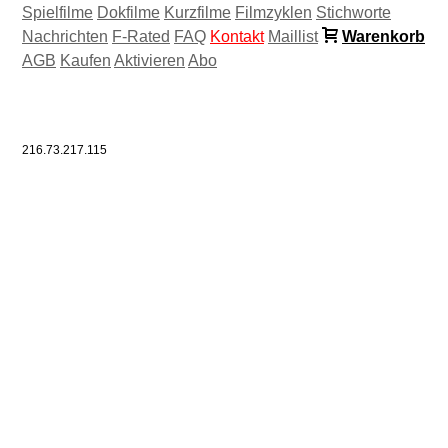
Spielfilme
Dokfilme
Kurzfilme
Filmzyklen
Stichworte
Nachrichten
F-Rated
FAQ
Kontakt
Maillist
Warenkorb
AGB
Kaufen
Aktivieren
Abo
216.73.217.115