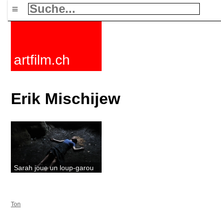
≡
artfilm.ch
Erik Mischijew
Sarah joue un loup-garou
Ton