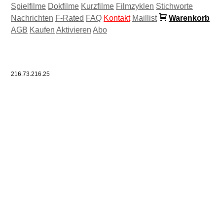
Spielfilme
Dokfilme
Kurzfilme
Filmzyklen
Stichworte
Nachrichten
F-Rated
FAQ
Kontakt
Maillist
Warenkorb
AGB
Kaufen
Aktivieren
Abo
216.73.216.25