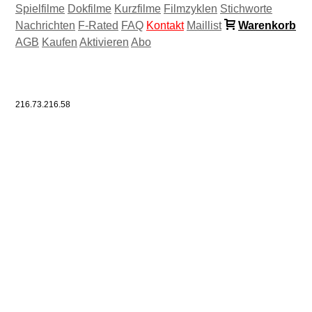
Spielfilme
Dokfilme
Kurzfilme
Filmzyklen
Stichworte
Nachrichten
F-Rated
FAQ
Kontakt
Maillist
Warenkorb
AGB
Kaufen
Aktivieren
Abo
216.73.216.58