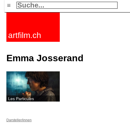
≡
artfilm.ch
Emma Josserand
Les Particules
Darsteller/innen