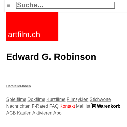
≡
artfilm.ch
Edward G. Robinson
Darsteller/innen
Spielfilme
Dokfilme
Kurzfilme
Filmzyklen
Stichworte
Nachrichten
F-Rated
FAQ
Kontakt
Maillist
Warenkorb
AGB
Kaufen
Aktivieren
Abo