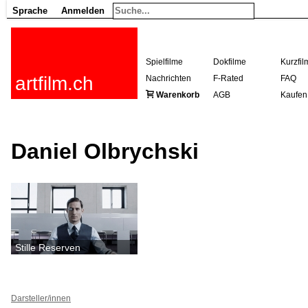
Sprache
Anmelden
Spielfilme
Dokfilme
Kurzfil
artfilm.ch
Nachrichten
F-Rated
FAQ
Warenkorb
AGB
Kaufen
Daniel Olbrychski
Stille Reserven
Darsteller/innen