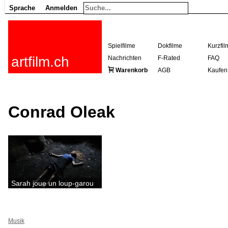
Sprache
Anmelden
Spielfilme
Dokfilme
Kurzfil
artfilm.ch
Nachrichten
F-Rated
FAQ
Warenkorb
AGB
Kaufen
Conrad Oleak
Sarah joue un loup-garou
Musik