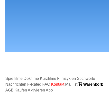
Spielfilme
Dokfilme
Kurzfilme
Filmzyklen
Stichworte
Nachrichten
F-Rated
FAQ
Kontakt
Maillist
Warenkorb
AGB
Kaufen
Aktivieren
Abo