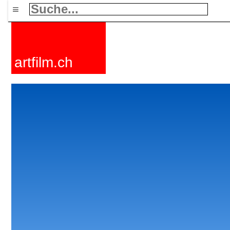
≡
artfilm.ch
Cloudtest