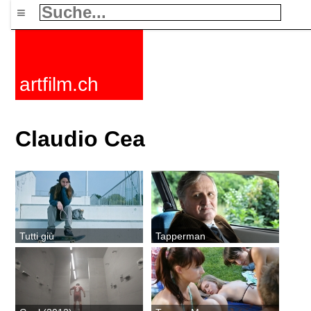
≡
artfilm.ch
Claudio Cea
Tutti giù
Tapperman