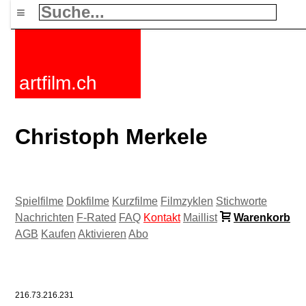
≡
artfilm.ch
Christoph Merkele
Spielfilme
Dokfilme
Kurzfilme
Filmzyklen
Stichworte
Nachrichten
F-Rated
FAQ
Kontakt
Maillist
Warenkorb
AGB
Kaufen
Aktivieren
Abo
216.73.216.231