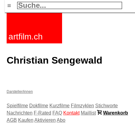
≡
artfilm.ch
Christian Sengewald
Darsteller/innen
Spielfilme
Dokfilme
Kurzfilme
Filmzyklen
Stichworte
Nachrichten
F-Rated
FAQ
Kontakt
Maillist
Warenkorb
AGB
Kaufen
Aktivieren
Abo