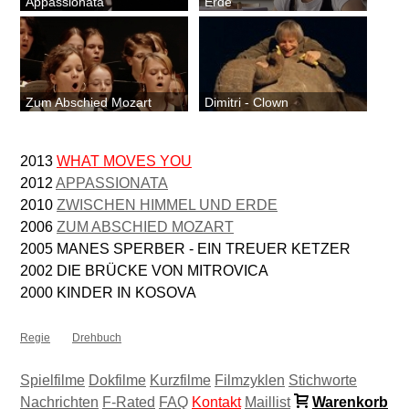
Appassionata
Erde
Zum Abschied Mozart
Dimitri - Clown
2013
WHAT MOVES YOU
2012
APPASSIONATA
2010
ZWISCHEN HIMMEL UND ERDE
2006
ZUM ABSCHIED MOZART
2005 MANES SPERBER - EIN TREUER KETZER
2002 DIE BRÜCKE VON MITROVICA
2000 KINDER IN KOSOVA
Regie
Drehbuch
Spielfilme
Dokfilme
Kurzfilme
Filmzyklen
Stichworte
Nachrichten
F-Rated
FAQ
Kontakt
Maillist
Warenkorb