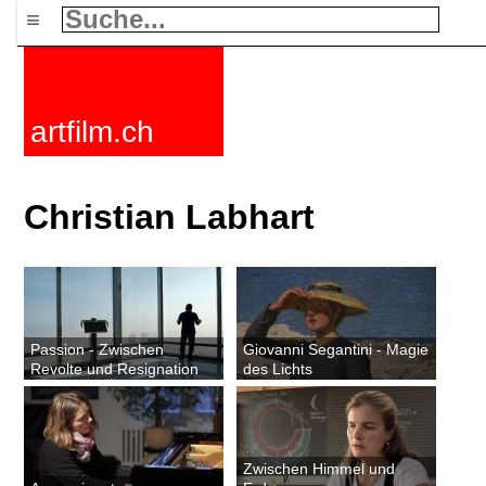
≡
artfilm.ch
Christian Labhart
Passion - Zwischen
Giovanni Segantini - Magie
Revolte und Resignation
des Lichts
Zwischen Himmel und