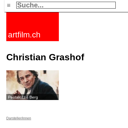
≡
artfilm.ch
Christian Grashof
Pestalozzis Berg
Darsteller/innen