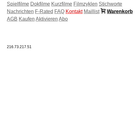
Spielfilme
Dokfilme
Kurzfilme
Filmzyklen
Stichworte
Nachrichten
F-Rated
FAQ
Kontakt
Maillist
Warenkorb
AGB
Kaufen
Aktivieren
Abo
216.73.217.51