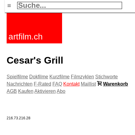
≡
artfilm.ch
Cesar's Grill
Spielfilme
Dokfilme
Kurzfilme
Filmzyklen
Stichworte
Nachrichten
F-Rated
FAQ
Kontakt
Maillist
Warenkorb
AGB
Kaufen
Aktivieren
Abo
216.73.216.28