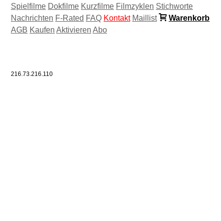
Spielfilme
Dokfilme
Kurzfilme
Filmzyklen
Stichworte
Nachrichten
F-Rated
FAQ
Kontakt
Maillist
Warenkorb
AGB
Kaufen
Aktivieren
Abo
216.73.216.110