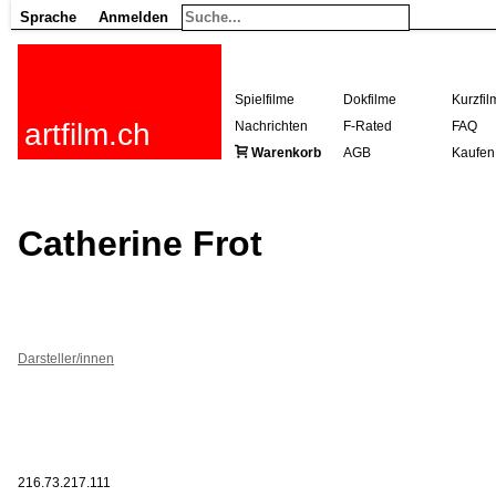
Sprache
Anmelden
Spielfilme
Dokfilme
Kurzfil
artfilm.ch
Nachrichten
F-Rated
FAQ
Warenkorb
AGB
Kaufen
Catherine Frot
Darsteller/innen
216.73.217.111