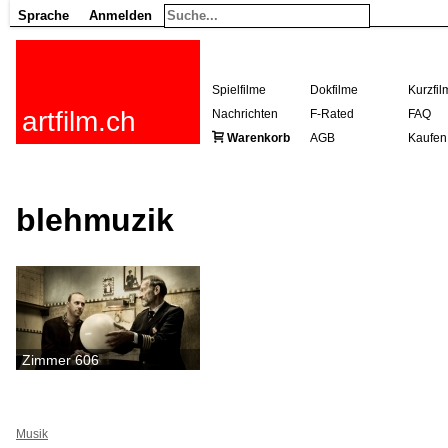
Sprache
Anmelden
Spielfilme
Dokfilme
Kurzfil
artfilm.ch
Nachrichten
F-Rated
FAQ
Warenkorb
AGB
Kaufen
blehmuzik
Zimmer 606
Musik