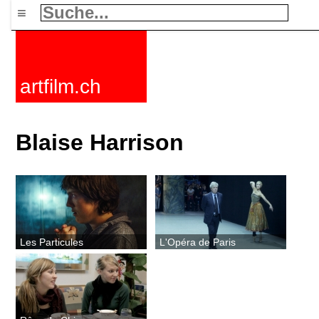
≡
artfilm.ch
Blaise Harrison
Les Particules
L'Opéra de Paris