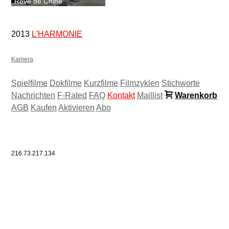
Rêve de Chine
2013
L'HARMONIE
Kamera
Spielfilme
Dokfilme
Kurzfilme
Filmzyklen
Stichworte
Nachrichten
F-Rated
FAQ
Kontakt
Maillist
Warenkorb
AGB
Kaufen
Aktivieren
Abo
216.73.217.134