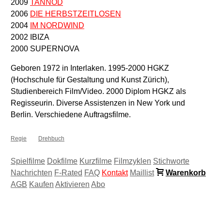
2009
TANNÖD
2006
DIE HERBSTZEITLOSEN
2004
IM NORDWIND
2002 IBIZA
2000 SUPERNOVA
Geboren 1972 in Interlaken. 1995-2000 HGKZ
(Hochschule für Gestaltung und Kunst Zürich),
Studienbereich Film/Video. 2000 Diplom HGKZ als
Regisseurin. Diverse Assistenzen in New York und
Berlin. Verschiedene Auftragsfilme.
Regie
Drehbuch
Spielfilme
Dokfilme
Kurzfilme
Filmzyklen
Stichworte
Nachrichten
F-Rated
FAQ
Kontakt
Maillist
Warenkorb
AGB
Kaufen
Aktivieren
Abo