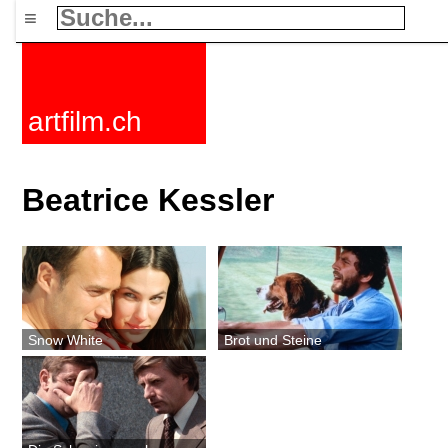
≡
artfilm.ch
Beatrice Kessler
Snow White
Brot und Steine