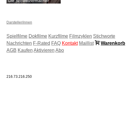
Die Schweizermacher
Darsteller/innen
Spielfilme
Dokfilme
Kurzfilme
Filmzyklen
Stichworte
Nachrichten
F-Rated
FAQ
Kontakt
Maillist
Warenkorb
AGB
Kaufen
Aktivieren
Abo
216.73.216.250