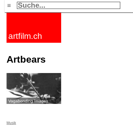
≡
artfilm.ch
Artbears
Vagabonding Images
Musik