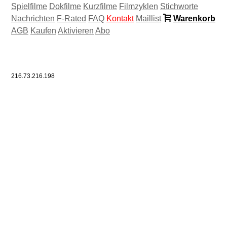
Spielfilme
Dokfilme
Kurzfilme
Filmzyklen
Stichworte
Nachrichten
F-Rated
FAQ
Kontakt
Maillist
Warenkorb
AGB
Kaufen
Aktivieren
Abo
216.73.216.198