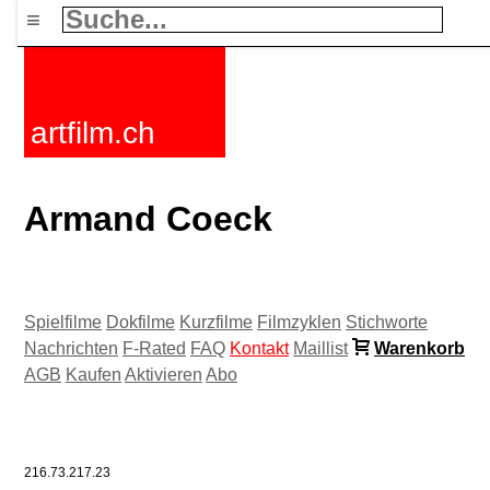
≡
artfilm.ch
Armand Coeck
Spielfilme
Dokfilme
Kurzfilme
Filmzyklen
Stichworte
Nachrichten
F-Rated
FAQ
Kontakt
Maillist
Warenkorb
AGB
Kaufen
Aktivieren
Abo
216.73.217.23