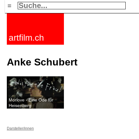
≡
artfilm.ch
Anke Schubert
Morlove - Eine Ode für
Heisenberg
Darsteller/innen