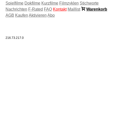
Spielfilme
Dokfilme
Kurzfilme
Filmzyklen
Stichworte
Nachrichten
F-Rated
FAQ
Kontakt
Maillist
Warenkorb
AGB
Kaufen
Aktivieren
Abo
216.73.217.0