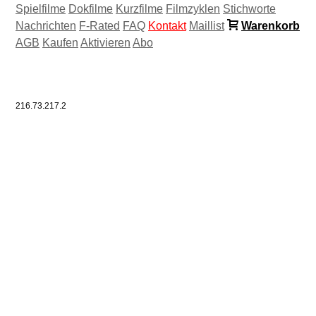
Spielfilme
Dokfilme
Kurzfilme
Filmzyklen
Stichworte
Nachrichten
F-Rated
FAQ
Kontakt
Maillist
Warenkorb
AGB
Kaufen
Aktivieren
Abo
216.73.217.2