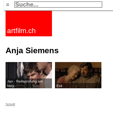
≡
artfilm.ch
Anja Siemens
Jan - Reifeprüfung am
Netz
Exit
Schnitt