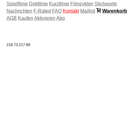
Spielfilme
Dokfilme
Kurzfilme
Filmzyklen
Stichworte
Nachrichten
F-Rated
FAQ
Kontakt
Maillist
Warenkorb
AGB
Kaufen
Aktivieren
Abo
216.73.217.89