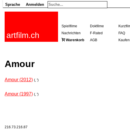
Sprache
Anmelden
Spielfilme
Dokfilme
Kurzfil
artfilm.ch
Nachrichten
F-Rated
FAQ
Warenkorb
AGB
Kaufen
Amour
Amour (2012)
(, ')
Amour (1997)
(, ')
216.73.216.87