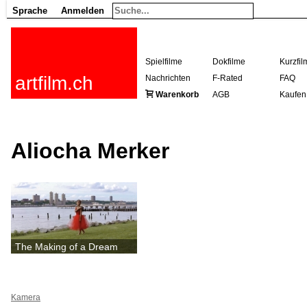
Sprache
Anmelden
Spielfilme
Dokfilme
Kurzfil
artfilm.ch
Nachrichten
F-Rated
FAQ
Warenkorb
AGB
Kaufen
Aliocha Merker
The Making of a Dream
Kamera