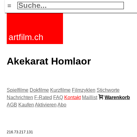
≡
artfilm.ch
Akekarat Homlaor
Spielfilme
Dokfilme
Kurzfilme
Filmzyklen
Stichworte
Nachrichten
F-Rated
FAQ
Kontakt
Maillist
Warenkorb
AGB
Kaufen
Aktivieren
Abo
216.73.217.131