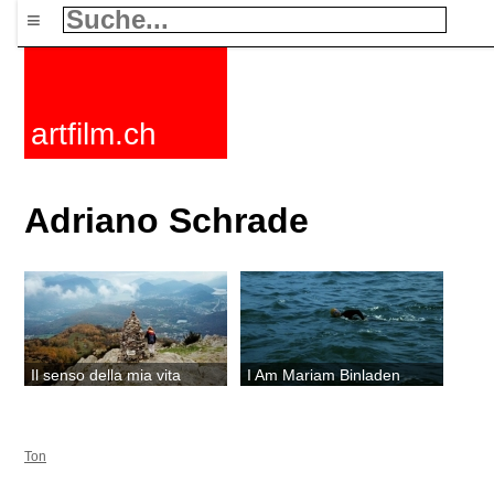
≡
artfilm.ch
Adriano Schrade
Il senso della mia vita
I Am Mariam Binladen
Ton