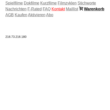
Spielfilme
Dokfilme
Kurzfilme
Filmzyklen
Stichworte
Nachrichten
F-Rated
FAQ
Kontakt
Maillist
Warenkorb
AGB
Kaufen
Aktivieren
Abo
216.73.216.180