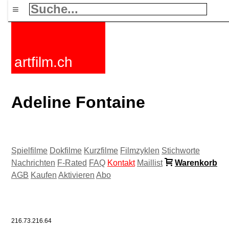
≡
artfilm.ch
Adeline Fontaine
Spielfilme
Dokfilme
Kurzfilme
Filmzyklen
Stichworte
Nachrichten
F-Rated
FAQ
Kontakt
Maillist
Warenkorb
AGB
Kaufen
Aktivieren
Abo
216.73.216.64