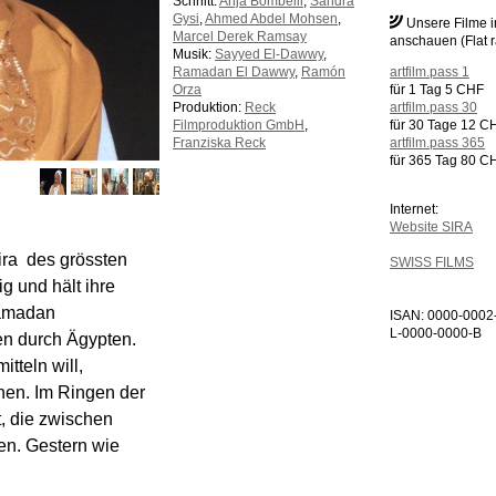
Schnitt:
Anja Bombelli
,
Sandra
Gysi
,
Ahmed Abdel Mohsen
,
Unsere Filme 
Marcel Derek Ramsay
anschauen (Flat r
Musik:
Sayyed El-Dawwy
,
Ramadan El Dawwy
,
Ramón
artfilm.pass 1
Orza
für 1 Tag 5 CHF
Produktion:
Reck
artfilm.pass 30
Filmproduktion GmbH
,
für 30 Tage 12 C
Franziska Reck
artfilm.pass 365
für 365 Tag 80 C
Internet:
Website SIRA
ra  des grössten
SWISS FILMS
g und hält ihre
Ramadan
ISAN: 0000-0002
L-0000-0000-B
een durch Ägypten.
tteln will,
onen. Im Ringen der
, die zwischen
en. Gestern wie