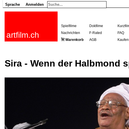
Sprache
Anmelden
Spielfilme
Dokfilme
Kurzfil
artfilm.ch
Nachrichten
F-Rated
FAQ
Warenkorb
AGB
Kaufen
Sira - Wenn der Halbmond s
216.73.217.2