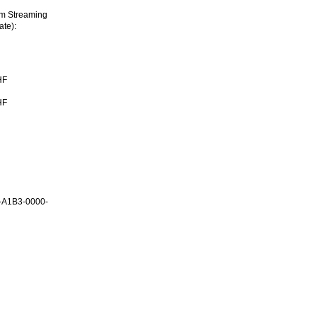
im Streaming
ate):
HF
HF
-A1B3-0000-