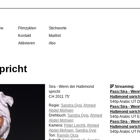
me
Filmzyklen
Stichworte
Kontakt
Maillist
Aktivieren
Abo
pricht
Sira - Wenn der Halbmond
Streaming:
spricht
Pass:Sira - Wenn
CH 2011 75'
Halbmond sprich
540p Arabic UT D
Regie:
Sandra Gysi
,
Ahmed
Pass:Sira - Wenn
Abdel Mohsen
Halbmond spricht
Drehbuch:
Sandra Gysi
,
Ahmed
540p Arabic UT E
Abdel Mohsen
Pass:Sira - Wenn
Kamera:
Peter Liechti
,
Ahmed
Halbmond spricht
Abdel Mohsen
,
Sandra Gysi
540p Arabic UT F
Ton:
Ramón Orza