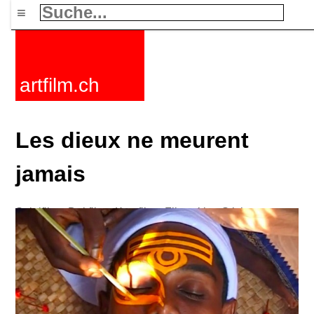
≡
artfilm.ch
Les dieux ne meurent
jamais
Spielfilme
Dokfilme
Kurzfilme
Filmzyklen
Stichworte
Nachrichten
F-Rated
FAQ
Kontakt
Maillist
Warenkorb
AGB
Kaufen
Aktivieren
Abo
216.73.217.135