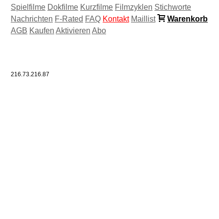
Spielfilme
Dokfilme
Kurzfilme
Filmzyklen
Stichworte
Nachrichten
F-Rated
FAQ
Kontakt
Maillist
Warenkorb
AGB
Kaufen
Aktivieren
Abo
216.73.216.87