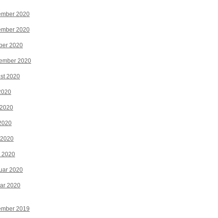
ember 2020
ember 2020
ber 2020
tember 2020
st 2020
 2020
 2020
2020
 2020
z 2020
uar 2020
ar 2020
ember 2019