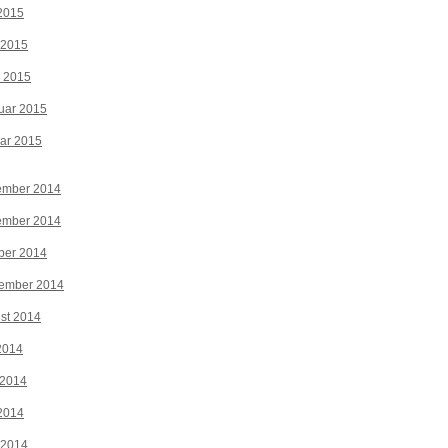
2015
 2015
z 2015
uar 2015
ar 2015
ember 2014
ember 2014
ber 2014
tember 2014
st 2014
 2014
 2014
2014
 2014