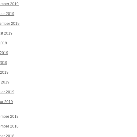
ember 2019
ber 2019
tember 2019
st 2019
 2019
 2019
2019
 2019
z 2019
uar 2019
ar 2019
ember 2018
ember 2018
ber 2018