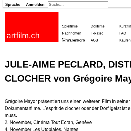
Sprache
Anmelden
Spielfilme
Dokfilme
Kurzfil
artfilm.ch
Nachrichten
F-Rated
FAQ
Warenkorb
AGB
Kaufen
JULE-AIME PECLARD, DIST
CLOCHER von Grégoire May
Grégoire Mayor präsentiert uns einen weiteren Film in seiner
Dokumentarfilme. L'esprit de clocher oder der Dörfligeist ist e
muss.
2. November, Cinéma Tout Ecran, Genève
4. November Les Utopiales, Nantes