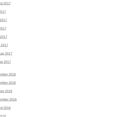
st 2017
 2017
 2017
2017
 2017
z 2017
uar 2017
ar 2017
ember 2016
ember 2016
ber 2016
tember 2016
st 2016
 2016