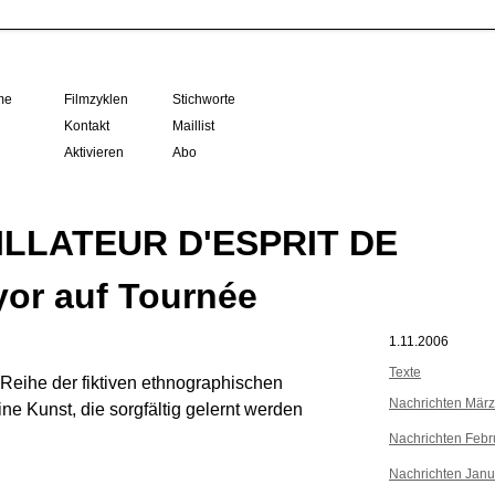
me
Filmzyklen
Stichworte
Kontakt
Maillist
Aktivieren
Abo
ILLATEUR D'ESPRIT DE
or auf Tournée
1.11.2006
Texte
 Reihe der fiktiven ethnographischen
Nachrichten Mär
ine Kunst, die sorgfältig gelernt werden
Nachrichten Febr
Nachrichten Janu