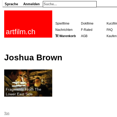
Sprache
Anmelden
Spielfilme
Dokfilme
Kurzfil
artfilm.ch
Nachrichten
F-Rated
FAQ
Warenkorb
AGB
Kaufen
Joshua Brown
Fragments From The
Lower East Side
Ton