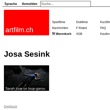
Sprache
Anmelden
Spielfilme
Dokfilme
Kurzfil
artfilm.ch
Nachrichten
F-Rated
FAQ
Warenkorb
AGB
Kaufen
Josa Sesink
Sarah joue un loup-garou
Drehbuch