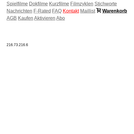
Spielfilme
Dokfilme
Kurzfilme
Filmzyklen
Stichworte
Nachrichten
F-Rated
FAQ
Kontakt
Maillist
Warenkorb
AGB
Kaufen
Aktivieren
Abo
216.73.216.6