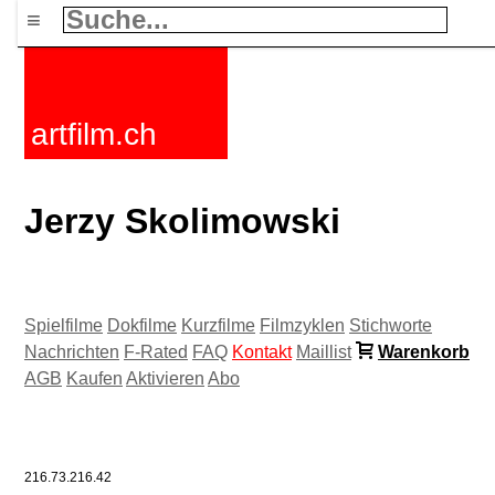
≡
artfilm.ch
Jerzy Skolimowski
Spielfilme
Dokfilme
Kurzfilme
Filmzyklen
Stichworte
Nachrichten
F-Rated
FAQ
Kontakt
Maillist
Warenkorb
AGB
Kaufen
Aktivieren
Abo
216.73.216.42