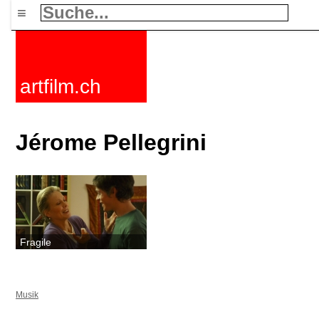
≡
artfilm.ch
Jérome Pellegrini
Fragile
Musik