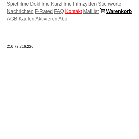
Spielfilme
Dokfilme
Kurzfilme
Filmzyklen
Stichworte
Nachrichten
F-Rated
FAQ
Kontakt
Maillist
Warenkorb
AGB
Kaufen
Aktivieren
Abo
216.73.216.226