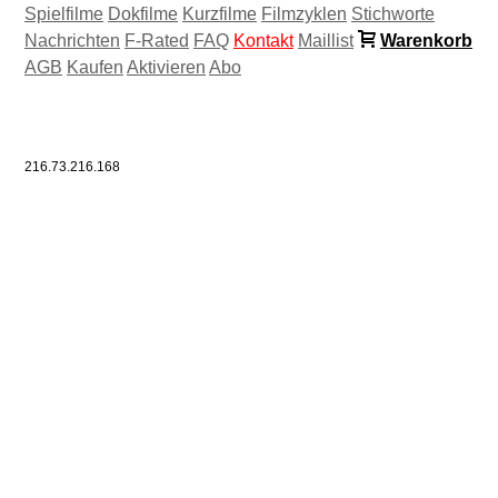
Spielfilme
Dokfilme
Kurzfilme
Filmzyklen
Stichworte
Nachrichten
F-Rated
FAQ
Kontakt
Maillist
Warenkorb
AGB
Kaufen
Aktivieren
Abo
216.73.216.168