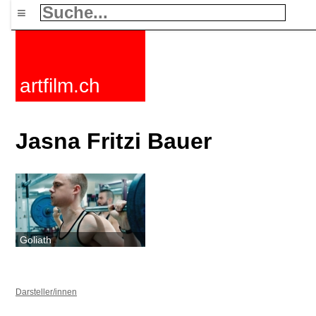
≡
artfilm.ch
Jasna Fritzi Bauer
Goliath
Darsteller/innen