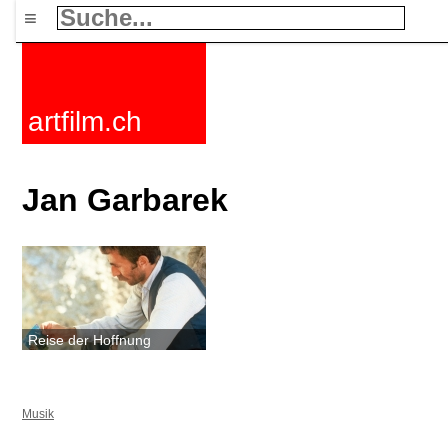
≡
artfilm.ch
Jan Garbarek
Reise der Hoffnung
Musik