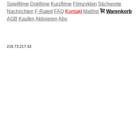
Spielfilme
Dokfilme
Kurzfilme
Filmzyklen
Stichworte
Nachrichten
F-Rated
FAQ
Kontakt
Maillist
Warenkorb
AGB
Kaufen
Aktivieren
Abo
216.73.217.33