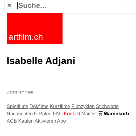
≡
artfilm.ch
Isabelle Adjani
Darsteller/innen
Spielfilme
Dokfilme
Kurzfilme
Filmzyklen
Stichworte
Nachrichten
F-Rated
FAQ
Kontakt
Maillist
Warenkorb
AGB
Kaufen
Aktivieren
Abo