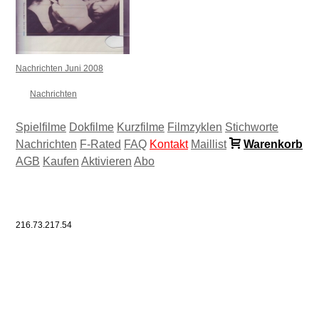
Nachrichten Juni 2008
Nachrichten
Spielfilme
Dokfilme
Kurzfilme
Filmzyklen
Stichworte
Nachrichten
F-Rated
FAQ
Kontakt
Maillist
Warenkorb
AGB
Kaufen
Aktivieren
Abo
216.73.217.54