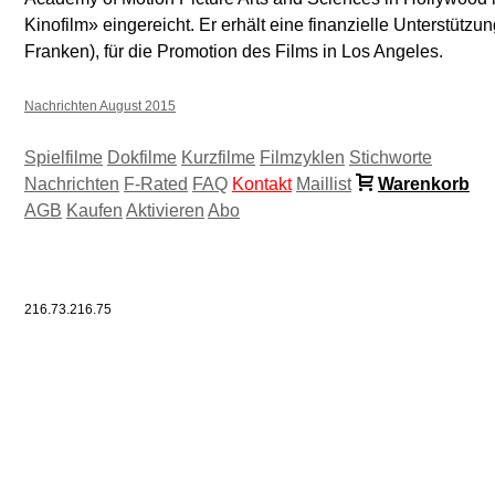
Kinofilm» eingereicht. Er erhält eine finanzielle Unterstütz
Franken), für die Promotion des Films in Los Angeles.
Nachrichten August 2015
Spielfilme
Dokfilme
Kurzfilme
Filmzyklen
Stichworte
Nachrichten
F-Rated
FAQ
Kontakt
Maillist
Warenkorb
AGB
Kaufen
Aktivieren
Abo
216.73.216.75