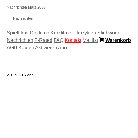
Nachrichten März 2007
Nachrichten
Spielfilme
Dokfilme
Kurzfilme
Filmzyklen
Stichworte
Nachrichten
F-Rated
FAQ
Kontakt
Maillist
Warenkorb
AGB
Kaufen
Aktivieren
Abo
216.73.216.227