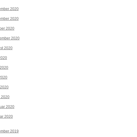
ember 2020
ember 2020
ber 2020
tember 2020
st 2020
 2020
 2020
2020
 2020
z 2020
uar 2020
ar 2020
ember 2019