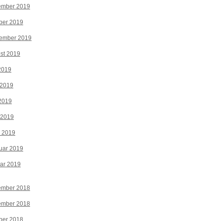
ember 2019
ber 2019
tember 2019
st 2019
 2019
 2019
2019
 2019
z 2019
uar 2019
ar 2019
ember 2018
ember 2018
ber 2018