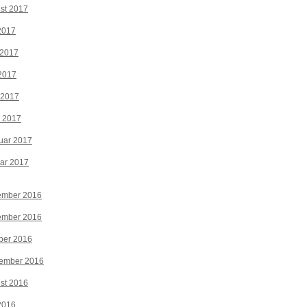
st 2017
 2017
 2017
2017
 2017
z 2017
uar 2017
ar 2017
ember 2016
ember 2016
ber 2016
tember 2016
st 2016
 2016