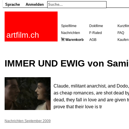
Sprache
Anmelden
Spielfilme
Dokfilme
Kurzfil
artfilm.ch
Nachrichten
F-Rated
FAQ
Warenkorb
AGB
Kaufen
IMMER UND EWIG von Sami
Claude, militant anarchist, and Dodo
as cheap romances, are shot dead by
dead, they fall in love and are given 
prove that their love is tr
Nachrichten September 2009