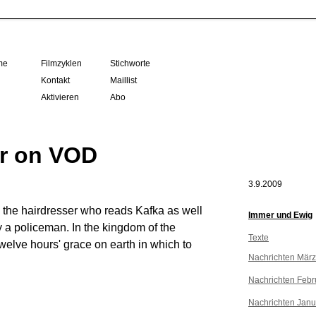
me
Filmzyklen
Stichworte
Kontakt
Maillist
Aktivieren
Abo
r on VOD
3.9.2009
, the hairdresser who reads Kafka as well
Immer und Ewig
 a policeman. In the kingdom of the
Texte
twelve hours' grace on earth in which to
Nachrichten Mär
Nachrichten Febr
Nachrichten Janu