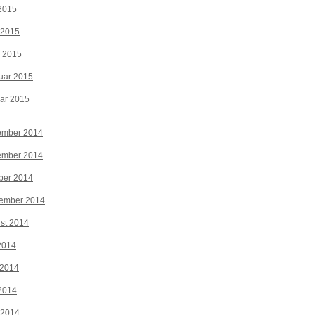
2015
 2015
z 2015
uar 2015
ar 2015
ember 2014
ember 2014
ber 2014
tember 2014
st 2014
 2014
 2014
2014
 2014